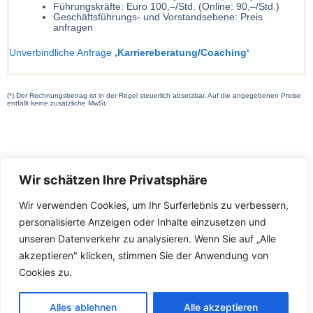
Führungskräfte: Euro 100,–/Std. (Online: 90,–/Std.)
Geschäftsführungs- und Vorstandsebene: Preis
anfragen
Unverbindliche Anfrage
‚Karriereberatung/Coaching‘
(*) Der Rechnungsbetrag ist in der Regel steuerlich absetzbar. Auf die angegebenen Preise
entfällt keine zusätzliche MwSt.
Wir schätzen Ihre Privatsphäre
Wir verwenden Cookies, um Ihr Surferlebnis zu verbessern,
personalisierte Anzeigen oder Inhalte einzusetzen und
unseren Datenverkehr zu analysieren. Wenn Sie auf „Alle
INFOS
ANSCHRIFT
akzeptieren" klicken, stimmen Sie der Anwendung von
Kontakt
Birgit Friedrich-Schäffer
Cookies zu.
Postanschrift:
Impressum
Glockengarten 13d
Datenschutz
Alles ablehnen
Alle akzeptieren
44803 Bochum
AGB