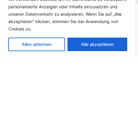
personalisierte Anzeigen oder Inhalte einzusetzen und
unseren Datenverkehr zu analysieren. Wenn Sie auf „Alle
akzeptieren" klicken, stimmen Sie der Anwendung von
Cookies zu.
Alles ablehnen
Alle akzeptieren
INFOS
ANSCHRIFT
Kontakt
Birgit Friedrich-Schäffer
Postanschrift:
Impressum
Glockengarten 13d
Datenschutz
44803 Bochum
AGB
Beratungsort:
Beratungsbüro in Bochum
(nach Vereinbarung)
ABOUT
KONTAKT
Über mich
+49 234 3255109
Links
+49 172 2656707